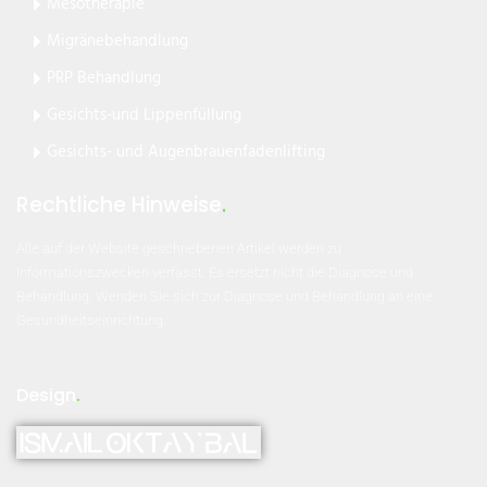
Mesotherapie
Migränebehandlung
PRP Behandlung
Gesichts-und Lippenfüllung
Gesichts- und Augenbrauenfadenlifting
Rechtliche Hinweise
.
Alle auf der Website geschriebenen Artikel werden zu
Informationszwecken verfasst. Es ersetzt nicht die Diagnose und
Behandlung. Wenden Sie sich zur Diagnose und Behandlung an eine
Gesundheitseinrichtung.
Design
.