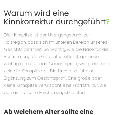
Warum wird eine
Kinnkorrektur durchgeführt
?
Die Kinnspitze ist der Übergangspunkt zur
Halsregion, dass sich im unteren Bereich unseres
Gesichts befindet. So wichtig, wie die Nase für die
Bestimmung des Gesichtsprofils ist, genauso
wichtig ist es für das Gesichtsprofil, wie gross oder
klein die Kinnspitze ist. Die Kinnspitze ist eine
Ergänzung zum Gesichtsprofil. Eine große oder
kleine Kinnspitze verursacht eine Profilstruktur, die
das ästhetische Erscheinungsbild stört.
Ab welchem Alter sollte eine