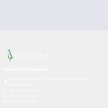
Kontaktinformationen
Cumhuriyet Bulvarı No: 135 Adil Bey Apt. Kat 6 Daire: 11
Alsancak / İzmir
+90 (232) 422 3232
+90 (532) 426 8427
bilgi@estetiks.net