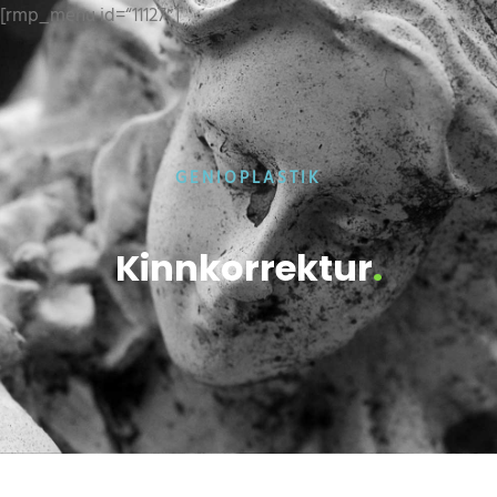
[rmp_menu id=“11127″]
GENIOPLASTIK
Kinnkorrektur
.