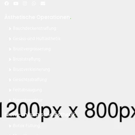
Ästhetische Operationen
.
Bauchdeckenstraffung
Gesäss-und Hüftästhetik
Brustvergrösserung
Bruststraffung
Brustverkleinerung
Gesichtsstraffung
Fettabsaugung
Nasenkorrektur
Nicht-chirurgische Ästhetik
.
Botox Füllung