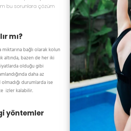
 tüm bu sorunlara çözüm
lır mı?
 miktarına bağlı olarak kolun
 altında, bazen de her iki
iyatlarda olduğu gibi
amamlandığında daha az
l olmadığı durumlarda ise
izler kalabilir.
ngi yöntemler