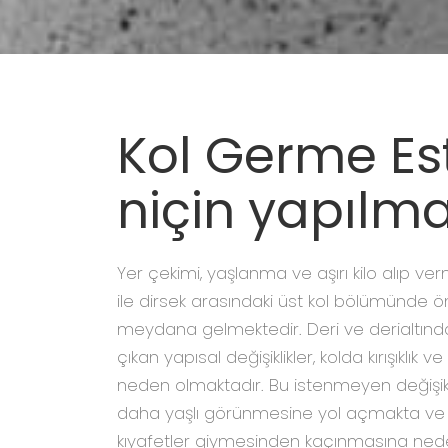
Kol Germe Est
niçin yapılma
Yer çekimi, yaşlanma ve aşırı kilo alıp v
ile dirsek arasındaki üst kol bölümünde öne
meydana gelmektedir. Deri ve derialtın
çıkan yapısal değişiklikler, kolda kırışıklık 
neden olmaktadır. Bu istenmeyen değişikl
daha yaşlı görünmesine yol açmakta ve kı
kıyafetler giymesinden kaçınmasına nede