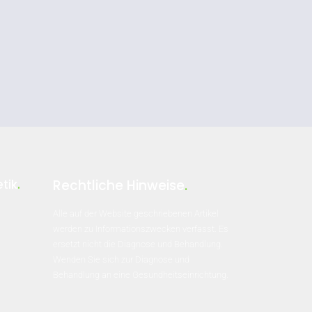
tik
.
Rechtliche Hinweise
.
Alle auf der Website geschriebenen Artikel
werden zu Informationszwecken verfasst. Es
ersetzt nicht die Diagnose und Behandlung.
Wenden Sie sich zur Diagnose und
Behandlung an eine Gesundheitseinrichtung.