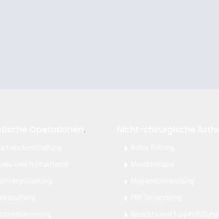
etische Operationen
.
Nicht-chirurgische Ästhe
uchdeckenstraffung
Botox Füllung
säss-und Hüftästhetik
Mesotherapie
ustvergrösserung
Migränebehandlung
uststraffung
PRP Behandlung
ustverkleinerung
Gesichts-und Lippenfüllung