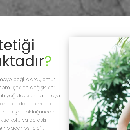
etiği
ktadır
?
ermeye bağlı olarak, omuz
mli şekilde değişiklikler
daki yağ dokusunda ortaya
ve özellikle de sarkmalara
ikler kişinin olduğundan
sa kollu ya da askılı
n olacak psikolojik