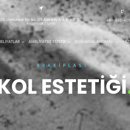
Cumhuriyet Blv No: 135 Adil Bey Apt. K: 6 D: 11
+90-532-42
Alsancak / İzmir
MELİYATLAR
AMELİYATSIZ ESTETİK
DOĞUMSAL ANOMALİ
YAZ
BRAKIPLASTI
KOL ESTETİĞİ