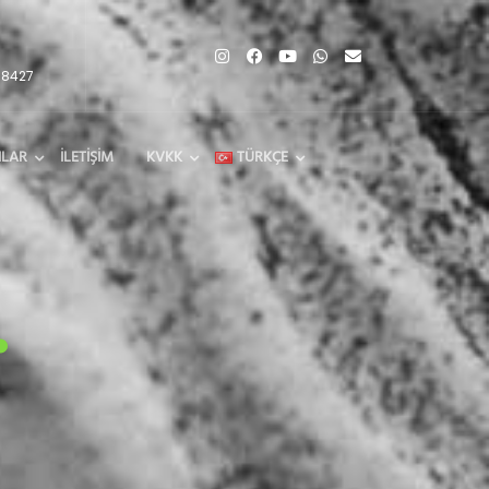
68427
ILAR
İLETIŞIM
KVKK
TÜRKÇE
.