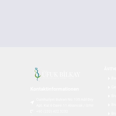
Ästh
Ba
Ge
Kontaktinformationen
Br
Cumhuriyet Bulvarı No: 135 Adil Bey
Br
Apt. Kat 6 Daire: 11 Alsancak / İzmir
+90 (232) 422 3232
Br