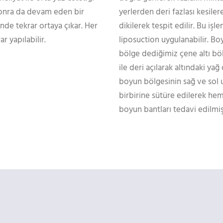
 sonra da devam eden bir
yerlerden deri fazlası kesilere
nde tekrar ortaya çıkar. Her
dikilerek tespit edilir. Bu iş
r yapılabilir.
liposuction uygulanabilir. B
bölge dediğimiz çene altı böl
ile deri açılarak altındaki ya
boyun bölgesinin sağ ve sol 
birbirine sütüre edilerek hem
boyun bantları tedavi edilmiş