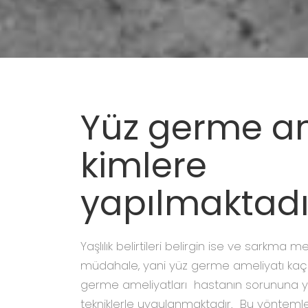
Yüz germe am
kimlere
yapılmaktadı
Yaşlılık belirtileri belirgin ise ve sarkma
müdahale, yani yüz germe ameliyatı kaçı
germe ameliyatları hastanın sorununa yö
tekniklerle uygulanmaktadır. Bu yöntemle