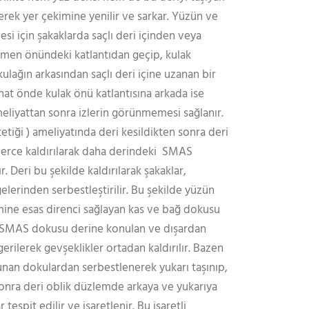
rek yer çekimine yenilir ve sarkar. Yüzün ve
i için şakaklarda saçlı deri içinden veya
emen önündeki katlantıdan geçip, kulak
lağın arkasından saçlı deri içine uzanan bir
u hat önde kulak önü katlantısına arkada ise
meliyattan sonra izlerin görünmemesi sağlanır.
etiği ) ameliyatında deri kesildikten sonra deri
berce kaldırılarak daha derindeki SMAS
 Deri bu şekilde kaldırılarak şakaklar,
lerinden serbestleştirilir. Bu şekilde yüzün
mine esas direnci sağlayan kas ve bağ dokusu
 SMAS dokusu derine konulan ve dışardan
erilerek gevşeklikler ortadan kaldırılır. Bazen
nan dokulardan serbestlenerek yukarı taşınıp,
a sonra deri oblik düzlemde arkaya ve yukarıya
 tespit edilir ve işaretlenir. Bu işaretli