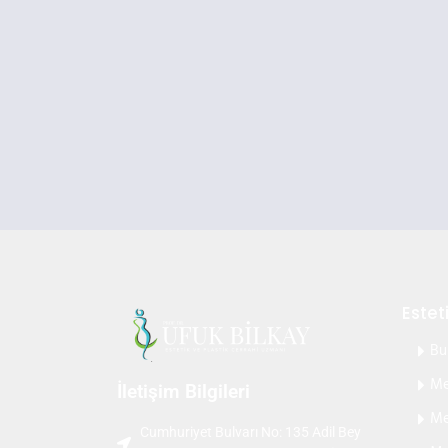
Estet
Bu
Me
İletişim Bilgileri
Me
Cumhuriyet Bulvarı No: 135 Adil Bey