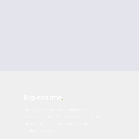
Bilgilendirme
.
Sitede yazılan tüm yazılar bilgilendirme
amaçlı yazılmıştır. Teşhis ve tedavinin yerini
tutmaz. Teşhis ve tedavi için bir sağlık
kuruluşuna başvurun.