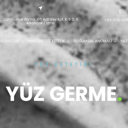
Cumhuriyet Blv No: 135 Adil Bey Apt. K: 6 D: 11
+90-532-42
Alsancak / İzmir
MELİYATLAR
AMELİYATSIZ ESTETİK
DOĞUMSAL ANOMALİ
YAZ
YÜZ ESTETİĞİ
YÜZ GERME
.