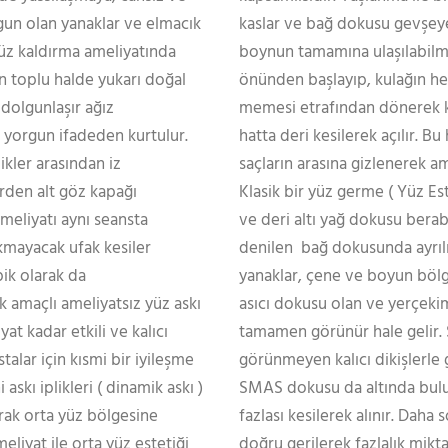
gun olan yanaklar ve elmacık
kaslar ve bağ dokusu gevşeye
 yüz kaldırma ameliyatında
boynun tamamına ulaşılabilmes
n toplu halde yukarı doğal
önünden başlayıp, kulağın h
 dolgunlaşır ağız
memesi etrafından dönerek ku
z yorgun ifadeden kurtulur.
hatta deri kesilerek açılır. B
ikler arasından iz
saçların arasına gizlenerek a
erden alt göz kapağı
Klasik bir yüz germe ( Yüz Est
ameliyatı aynı seansta
ve deri altı yağ dokusu bera
rakmayacak ufak kesiler
denilen bağ dokusunda ayrılır.
ik olarak da
yanaklar, çene ve boyun bölge
k amaçlı ameliyatsız yüz askı
asıcı dokusu olan ve yerçeki
at kadar etkili ve kalıcı
tamamen görünür hale gelir.
alar için kısmi bir iyileşme
görünmeyen kalıcı dikişlerle g
askı iplikleri ( dinamik askı )
SMAS dokusu da altında bulu
arak orta yüz bölgesine
fazlası kesilerek alınır. Dah
 Ameliyat ile orta yüz estetiği
doğru gerilerek fazlalık miktar