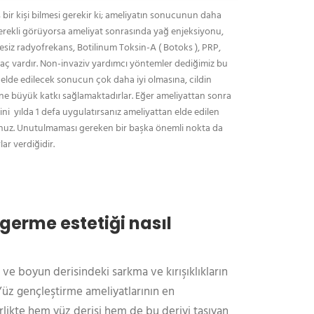
bir kişi bilmesi gerekir ki; ameliyatın sonucunun daha
gerekli görüyorsa ameliyat sonrasında yağ enjeksiyonu,
nesiz radyofrekans, Botilinum Toksin-A ( Botoks ), PRP,
aç vardır. Non-invaziv yardımcı yöntemler dediğimiz bu
elde edilecek sonucun çok daha iyi olmasına, cildin
e büyük katkı sağlamaktadırlar. Eğer ameliyattan sonra
ni yılda 1 defa uygulatırsanız ameliyattan elde edilen
nuz. Unutulmaması gereken bir başka önemli nokta da
ar verdiğidir.
germe estetiği nasıl
ve boyun derisindeki sarkma ve kırışıklıkların
 Yüz gençleştirme ameliyatlarının en
irlikte hem yüz derisi hem de bu deriyi taşıyan