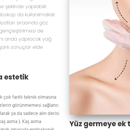
şeklinde yapılabilir.
oskop da kullanılmalıdır.
yatları sırasında göz
gençleştirilmesi de
ynı anda yapılacak yağ
arılı sonuçlar elde
 estetik
 çok farklı teknik olmasına
izlerin görünmemesi sağlanır.
larak ya da sadece alın derisi
 kaş asma ). Kaş asma
Yüz germeye ek t
altmak amacıyla endoskopik