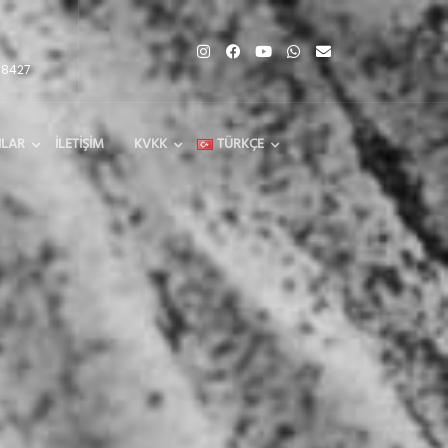
68427
ILAR
İLETIŞIM
KVKK
TÜRKÇE