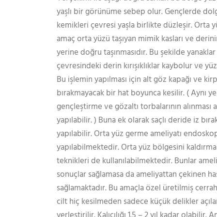
yaşlı bir görünüme sebep olur. Gençlerde dol
kemikleri çevresi yaşla birlikte düzleşir. Orta
amaç orta yüzü taşıyan mimik kasları ve derini
yerine doğru taşınmasıdır. Bu şekilde yanaklar
çevresindeki derin kırışıklıklar kaybolur ve yü
Bu işlemin yapılması için alt göz kapağı ve kirp
bırakmayacak bir hat boyunca kesilir. ( Aynı y
gençleştirme ve gözaltı torbalarının alınması 
yapılabilir. ) Buna ek olarak saçlı deride iz bı
yapılabilir. Orta yüz germe ameliyatı endoskop
yapılabilmektedir. Orta yüz bölgesini kaldırma
teknikleri de kullanılabilmektedir. Bunlar ameliy
sonuçlar sağlamasa da ameliyattan çekinen hast
sağlamaktadır. Bu amaçla özel üretilmiş cerrahi 
cilt hiç kesilmeden sadece küçük delikler açıl
yerleştirilir. Kalıcılığı 1.5 – 2 yıl kadar olabilir.