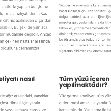
Yüz germe ameliyatına karar vermiş 
 aletlerle yapılan bu işleme
başarılı olması için, eğer doktoru 
dırma ameliyatı denir. Kaş
dolgu maddesi, lazer, altın iğne, iğ
 cilt hiç açılmadan dışarıdan
mezoterapi uygulamalarına da ihtiy
pılabilir. Bu şekilde yalnızca
teknikler, yüz germe ameliyatından 
dinlenmiş ve tazelenmiş görünmesin
bir müdahale değildir. Ancak
bu tür ameliyatsız tedavi yöntemleri
an çekinen hastalar arasında
sonucu uzun yıllar korumuş olursu
 olduğuna cerrahınızla
sigaranın cildimize çök önemli zararl
liyatı nasıl
Tüm yüzü içeren 
yapılmaktadır?
rle ağız arasındaki, yanakları
Yüz germe ameliyatı tüm yüz 
eştirilmesi için yapılır.
giderilmesi amacı ile yapılır.
de yassılaşmaya, cansız ve
kapsamlısıdır. Yaşlanma ile b