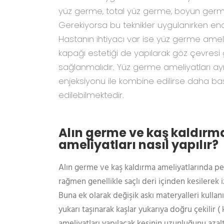
yüz germe, total yüz germe, boyun germe 
Gerekiyorsa bu teknikler uygulanırken end
Hastanın ihtiyacı var ise yüz germe ameli
kapağı estetiği de yapılarak göz çevresi 
sağlanmalıdır. Yüz germe ameliyatları a
enjeksiyonu ile kombine edilirse daha baş
edilebilmektedir.
Alın germe ve kaş kaldırma
ameliyatları nasıl yapılır?
Alın germe ve kaş kaldırma ameliyatlarında pek
rağmen genellikle saçlı deri içinden kesilerek 
Buna ek olarak değişik askı materyalleri kullanı
yukarı taşınarak kaşlar yukarıya doğru çekilir (
ameliyatları yapılacak kesinin uzunluğunu az