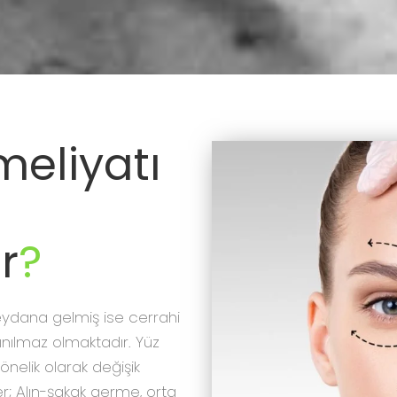
eliyatı
r
?
 meydana gelmiş ise cerrahi
nılmaz olmaktadır. Yüz
nelik olarak değişik
r; Alın-şakak germe, orta