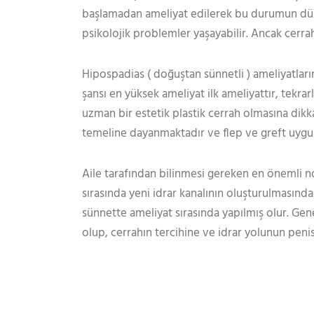
başlamadan ameliyat edilerek bu durumun düzel
psikolojik problemler yaşayabilir. Ancak cerr
Hipospadias ( doğuştan sünnetli ) ameliyatlar
şansı en yüksek ameliyat ilk ameliyattır, tekrar
uzman bir estetik plastik cerrah olmasına dik
temeline dayanmaktadır ve flep ve greft uygulama
Aile tarafından bilinmesi gereken en önemli n
sırasında yeni idrar kanalının oluşturulmasınd
sünnette ameliyat sırasında yapılmış olur. Gen
olup, cerrahın tercihine ve idrar yolunun penis