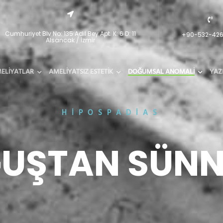
Cumhuriyet Blv No: 135 Adil Bey Apt. K: 6 D: 11
+90-532-42
Alsancak / İzmir
MELİYATLAR
AMELİYATSIZ ESTETİK
DOĞUMSAL ANOMALİ
YAZ
HIPOSPADIAS
UŞTAN SÜNN