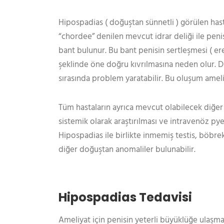
Hipospadias ( doğuştan sünnetli ) görülen ha
“chordee” denilen mevcut idrar deliği ile peni
bant bulunur. Bu bant penisin sertleşmesi ( erek
şeklinde öne doğru kıvrılmasına neden olur. Dü
sırasında problem yaratabilir. Bu oluşum ameliy
Tüm hastaların ayrıca mevcut olabilecek diğe
sistemik olarak araştırılması ve intravenöz py
Hipospadias ile birlikte inmemiş testis, böbrek 
diğer doğuştan anomaliler bulunabilir.
Hipospadias Tedavisi
Ameliyat için penisin yeterli büyüklüğe ulaşmas