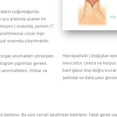
staların çoğunluğunda
s ucu arasında uzanan bir
siyon ) sırasında, penisin ‘C’
zeltilmezse cinsel ilişki
at sırasında çıkarılmalıdır.
Hipospadiaslı ( doğuştan sünne
r organ anomalileri yönünden
mevcuttur. Uretra ve korpus
elogram yapılması gerekir.
bant glansı öne doğru kıvırar
anormallikleri, fıtıklar ve
şeklinde ve daha yassı görünü
ı beklenir. Bu süre cerrah tarafından belirlenir. Fakat genel ol