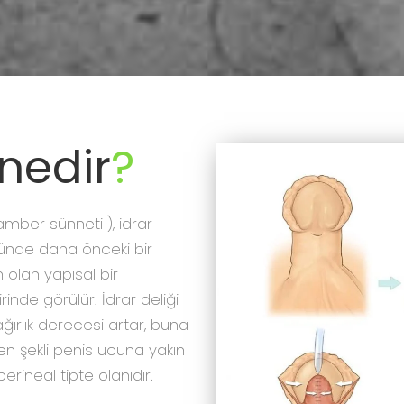
nedir
?
mber sünneti ), idrar
zünde daha önceki bir
 olan yapısal bir
inde görülür. İdrar deliği
ırlık derecesi artar, buna
ülen şekli penis ucuna yakın
perineal tipte olanıdır.