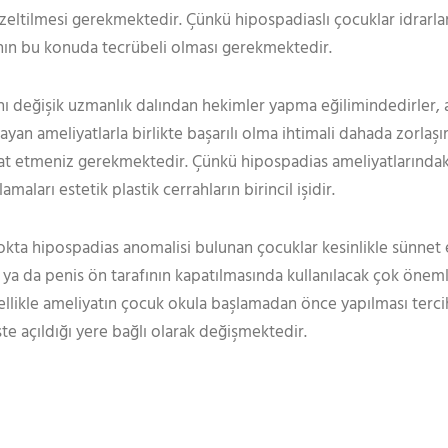
tilmesi gerekmektedir. Çünkü hipospadiaslı çocuklar idrarların
ahın bu konuda tecrübeli olması gerekmektedir.
ını değişik uzmanlık dalından hekimler yapma eğilimindedirler,
layan ameliyatlarla birlikte başarılı olma ihtimali dahada zorlaş
kat etmeniz gerekmektedir. Çünkü hipospadias ameliyatlarındaki
ları estetik plastik cerrahların birincil işidir.
okta hipospadias anomalisi bulunan çocuklar kesinlikle sünnet e
a ya da penis ön tarafının kapatılmasında kullanılacak çok öneml
ellikle ameliyatın çocuk okula başlamadan önce yapılması tercih
te açıldığı yere bağlı olarak değişmektedir.