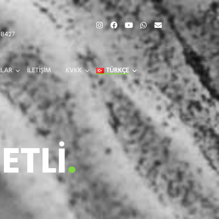
68427
ILAR
İLETIŞIM
KVKK
TÜRKÇE
ETLİ
.