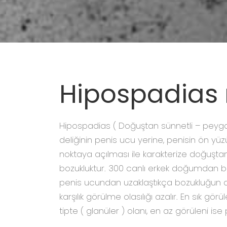
Hipospadias 
Hipospadias ( Doğuştan sünnetli – peyga
deliğinin penis ucu yerine, penisin ön yü
noktaya açılması ile karakterize doğuştan
bozukluktur. 300 canlı erkek doğumdan bir
penis ucundan uzaklaştıkça bozukluğun ağ
karşılık görülme olasılığı azalır. En sık gör
tipte ( glanüler ) olanı, en az görüleni ise 