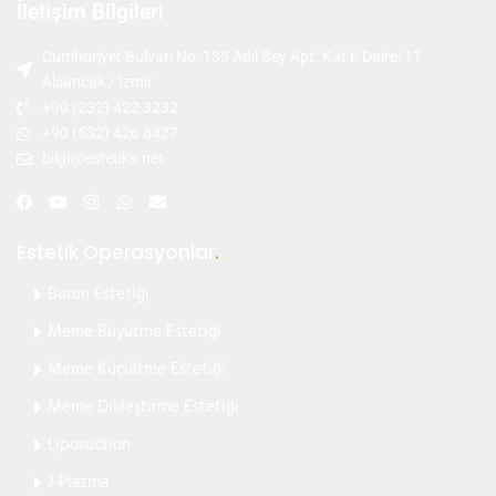
İletişim Bilgileri
Cumhuriyet Bulvarı No: 135 Adil Bey Apt. Kat 6 Daire: 11
Alsancak / İzmir
+90 (232) 422 3232
+90 (532) 426 8427
bilgi@estetiks.net
Estetik Operasyonlar
.
Burun Estetiği
Meme Büyütme Estetiği
Meme Küçültme Estetiği
Meme Dikleştirme Estetiği
Liposuction
J-Plazma