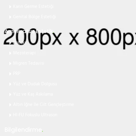
Karın Germe Estetiği
Genital Bölge Estetiği
Ameliyatsız Estetik
.
Botoks
Mezoterapi
Migren Tedavisi
PRP
Yüz ve Dudak Dolgusu
Yüz ve Kaş Askılama
Altın İğne İle Cilt Gençleştirme
HI-FU Fokuslu Ultrason
Bilgilendirme
.