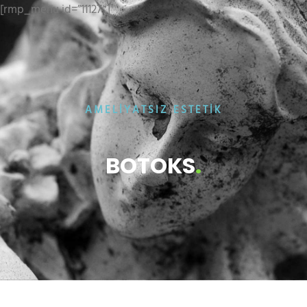
[rmp_menu id=”11127″]
AMELİYATSIZ ESTETİK
BOTOKS
.