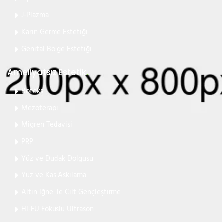
J-Plazma
Karın Germe Estetiği
Genital Bölge Estetiği
Ameliyatsız Estetik
.
Botoks
Mezoterapi
Migren Tedavisi
PRP
Yüz ve Dudak Dolgusu
Yüz ve Kaş Askılama
Altın İğne İle Cilt Gençleştirme
HI-FU Fokuslu Ultrason