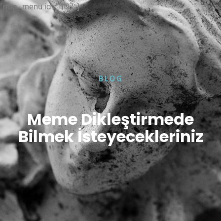
[rmp_menu id=”11127″]
BLOG
Meme Dikleştirmede
Bilmek İsteyecekleriniz