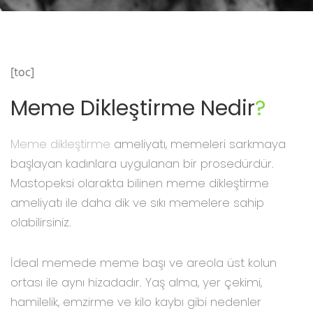
[toc]
Meme Dikleştirme Nedir
?
Meme dikleştirme
ameliyatı, memeleri sarkmaya
başlayan kadınlara uygulanan bir prosedürdür.
Mastopeksi olarakta bilinen meme dikleştirme
ameliyatı ile daha dik ve sıkı memelere sahip
olabilirsiniz.
İdeal memede meme başı ve areola üst kolun
ortası ile aynı hizadadır. Yaş alma, yer çekimi,
hamilelik, emzirme ve kilo kaybı gibi nedenler