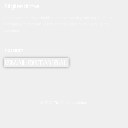
Bilgilendirme
.
Sitede yazılan tüm yazılar bilgilendirme amaçlı yazılmıştır. Teşhis ve
tedavinin yerini tutmaz. Teşhis ve tedavi için bir sağlık kuruluşuna
başvurun.
Tasarım
.
© 2022. Tüm hakları saklıdır.